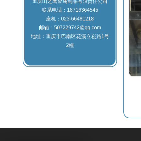
重庆山之鹰金属制品有限责任公司
联系电话：18716364545
座机：023-66481218
邮箱：507229742@qq.com
地址：重庆市巴南区花溪立崧路1号
2幢