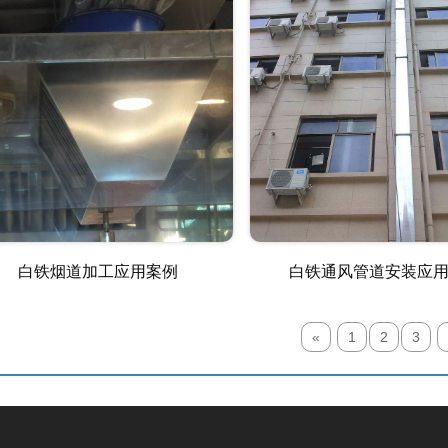
白铁烟道加工应用案例
白铁通风管道安装应
«
1
2
3