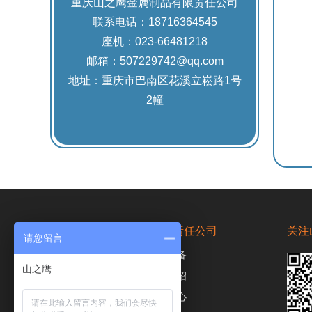
重庆山之鹰金属制品有限责任公司
联系电话：18716364545
座机：023-66481218
邮箱：507229742@qq.com
地址：重庆市巴南区花溪立崧路1号
2幢
重庆山之鹰金属制品有限责任公司
关注
请您留言
产品展示
加工设备
山之鹰
工程案例
厂家介绍
视频中心
新闻中心