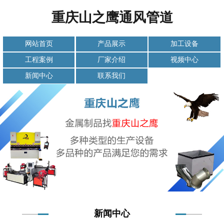
重庆山之鹰通风管道
网站首页
产品展示
加工设备
工程案例
厂家介绍
视频中心
新闻中心
联系我们
新闻中心