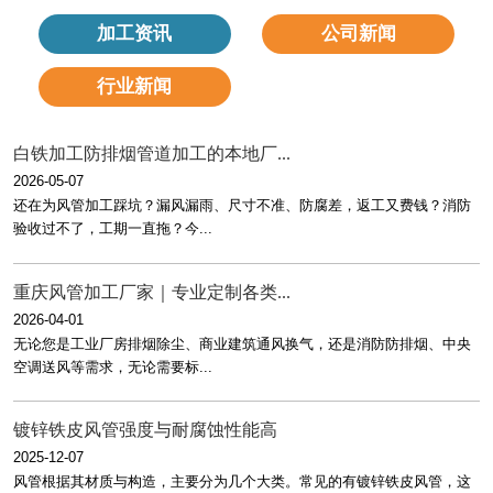
加工资讯
公司新闻
行业新闻
白铁加工防排烟管道加工的本地厂...
2026-05-07
还在为风管加工踩坑？漏风漏雨、尺寸不准、防腐差，返工又费钱？消防
验收过不了，工期一直拖？今...
重庆风管加工厂家｜专业定制各类...
2026-04-01
无论您是工业厂房排烟除尘、商业建筑通风换气，还是消防防排烟、中央
空调送风等需求，无论需要标...
镀锌铁皮风管强度与耐腐蚀性能高
2025-12-07
风管根据其材质与构造，主要分为几个大类。常见的有镀锌铁皮风管，这