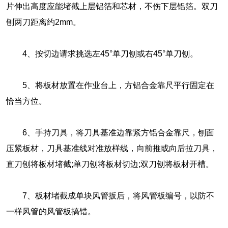
片伸出高度应能堵截上层铝箔和芯材，不伤下层铝箔。双刀
刨两刀距离约2mm。
4、按切边请求挑选左45°单刀刨或右45°单刀刨。
5、将板材放置在作业台上，方铝合金靠尺平行固定在
恰当方位。
6、手持刀具，将刀具基准边靠紧方铝合金靠尺，刨面
压紧板材，刀具基准线对准放样线，向前推或向后拉刀具，
直刀刨将板材堵截;单刀刨将板材切边;双刀刨将板材开槽。
7、板材堵截成单块风管扳后，将风管板编号，以防不
一样风管的风管板搞错。